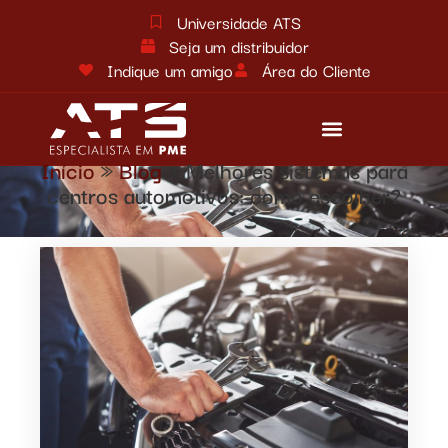
Universidade ATS
Seja um distribuidor
Indique um amigo
Área do Cliente
Início
»
Blog
»
Melhores sistemas para
Reforma tributária
Fale conosco
centros automotivos: como escolher?