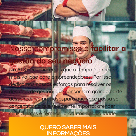
Nosso compromisso é
facilitar a
gestão do seu negócio
Na ATS, reconhecemos que o tempo é o recurso
mais valioso para empreendedores. Por isso
dedicamos nossos esforços para resolver os
desafios de gestão, que consomem grande parte
desse recurso precioso, para que você possa se
concentrar no que realmente importa: atender
seus clientes e fornecer produtos de qualidade.
QUERO SABER MAIS
INFORMAÇÕES