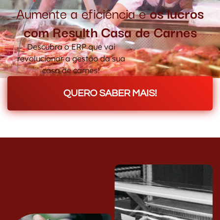
Aumente a eficiência e
os lucros
com Resulth Casa de Carnes
Descubra o ERP que vai
revolucionar a gestão da sua
casa de carnes!
QUERO SABER MAIS!