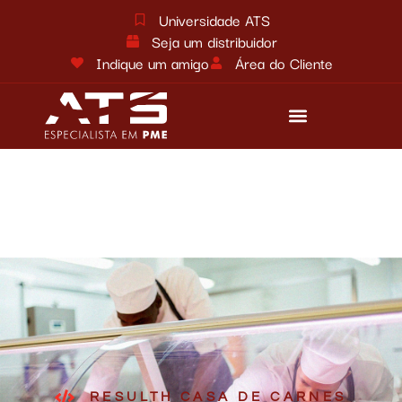
Universidade ATS
Seja um distribuidor
Indique um amigo
Área do Cliente
Reforma tributária
Fale conosco
RESULTH CASA DE CARNES