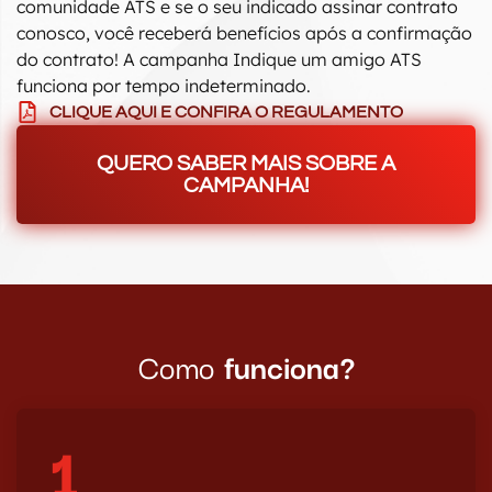
comunidade ATS e se o seu indicado assinar contrato
conosco, você receberá benefícios após a confirmação
do contrato! A campanha Indique um amigo ATS
funciona por tempo indeterminado.
CLIQUE AQUI E CONFIRA O REGULAMENTO
QUERO SABER MAIS SOBRE A
CAMPANHA!
Como
funciona?
1