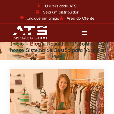
Universidade ATS
Seja um distribuidor
Indique um amigo
Área do Cliente
Início
»
Blog
»
Resulth ERP: conheça o
Reforma tributária
Fale conosco
nosso Sistema de Gestão para Varejo e
PME