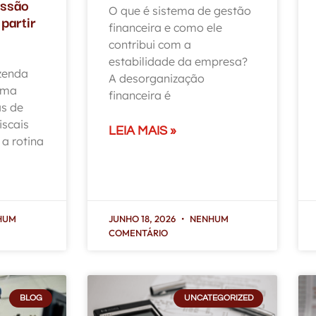
ssão
O que é sistema de gestão
partir
financeira e como ele
contribui com a
estabilidade da empresa?
zenda
A desorganização
uma
financeira é
s de
iscais
LEIA MAIS »
a rotina
HUM
JUNHO 18, 2026
NENHUM
COMENTÁRIO
BLOG
UNCATEGORIZED