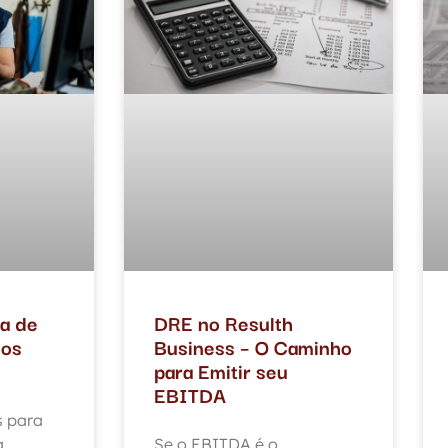
a de
DRE no Resulth
sos
Business – O Caminho
para Emitir seu
EBITDA
s para
a
Se o EBITDA é o