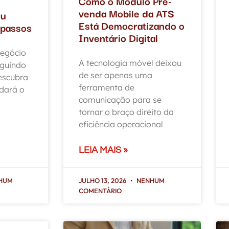
Como o Módulo Pré-
venda Mobile da ATS
ou
Está Democratizando o
 passos
Inventário Digital
egócio
A tecnologia móvel deixou
eguindo
de ser apenas uma
escubra
ferramenta de
dará o
comunicação para se
tornar o braço direito da
eficiência operacional
LEIA MAIS »
HUM
JULHO 13, 2026
NENHUM
COMENTÁRIO