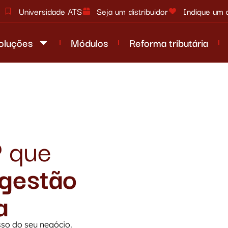
Universidade ATS
Seja um distribuidor
Indique um 
oluções
Módulos
Reforma tributária
P
que
 gestão
a
so do seu negócio.