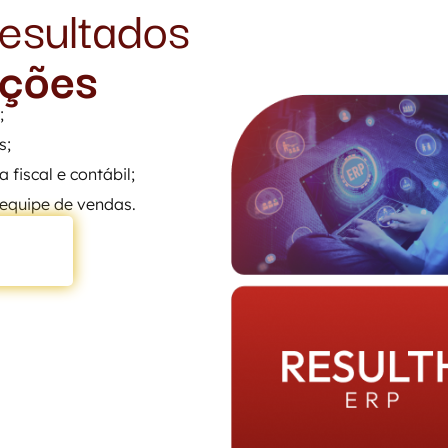
esultados
uções
;
s;
fiscal e contábil;
equipe de vendas.
UITO