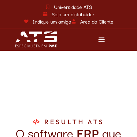
Universidade ATS
Seja um distribuidor
Indique um amigo
Área do Cliente
Reforma tributária
Fale conosco
RESULTH ATS
O software
ERP
que