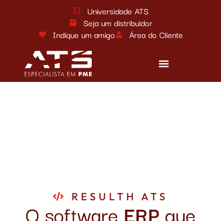
Universidade ATS
Seja um distribuidor
Indique um amigo
Área do Cliente
Reforma tributária
Fale conosco
RESULTH ATS
O software
ERP
que