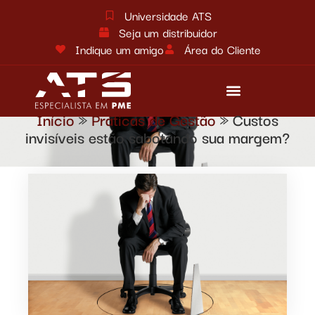
Universidade ATS
Seja um distribuidor
Indique um amigo
Área do Cliente
Início
»
Práticas de Gestão
»
Custos
Reforma tributária
Fale conosco
invisíveis estão sabotando sua margem?