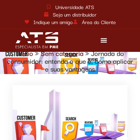
Universidade ATS
Seja um distribuidor
Indique um amigo
Área do Cliente
Início
»
Sem categoria
»
Jornada do
Reforma tributária
Fale conosco
consumidor: entenda o que é, como aplicar
e suas vantagens