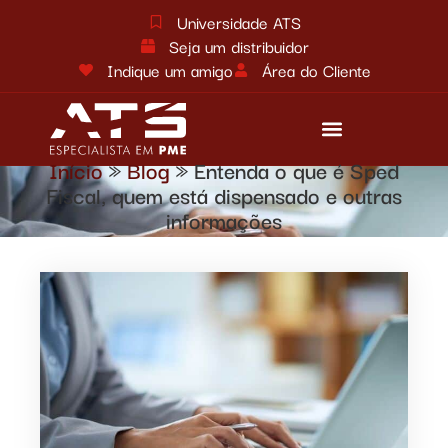
Universidade ATS
Seja um distribuidor
Indique um amigo
Área do Cliente
Início
»
Blog
»
Entenda o que é Sped
Reforma tributária
Fale conosco
Fiscal, quem está dispensado e outras
informações