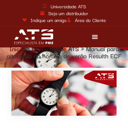
Universidade ATS
Seja um distribuidor
Indique um amigo
Área do Cliente
Início
»
Universidade ATS
»
Manual para
Reforma tributária
Fale conosco
alteração do horário de verão Resulth ECF