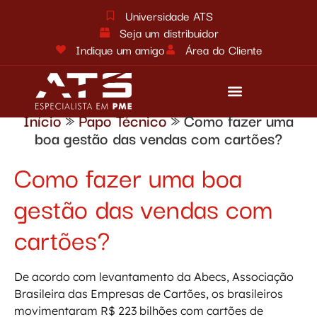
Universidade ATS
Seja um distribuidor
Indique um amigo
Área do Cliente
Início
»
Papo Técnico
»
Como fazer uma
Reforma tributária
Fale conosco
boa gestão das vendas com cartões?
Como fazer uma boa
gestão das vendas com
cartões?
De acordo com levantamento da Abecs, Associação
Brasileira das Empresas de Cartões, os brasileiros
movimentaram R$ 223 bilhões com cartões de