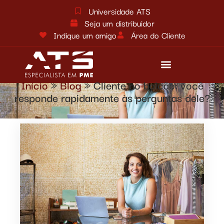
Universidade ATS
Seja um distribuidor
Indique um amigo
Área do Cliente
Início
»
Blog
»
Cliente no balcão: você
Reforma tributária
Fale conosco
responde rapidamente às perguntas dele?