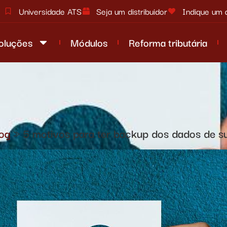
Universidade ATS
Seja um distribuidor
Indique um 
oluções
Módulos
Reforma tributária
og
»
5 motivos para ter backup dos dados de s