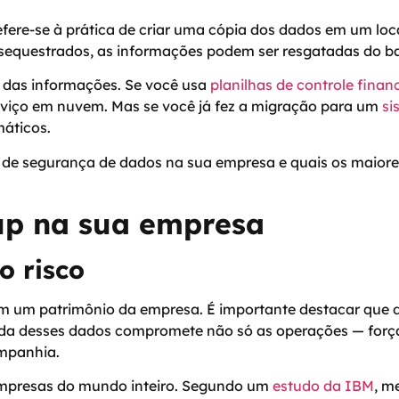
ere-se à prática de criar uma cópia dos dados em um local
sequestrados, as informações podem ser resgatadas do b
 das informações. Se você usa
planilhas de controle finan
rviço em nuvem. Mas se você já fez a migração para um
si
máticos.
a de segurança de dados na sua empresa e quais os maior
up na sua empresa
o risco
em um patrimônio da empresa. É importante destacar que 
 perda desses dados compromete não só as operações — fo
ompanhia.
empresas do mundo inteiro. Segundo um
estudo da IBM
, m