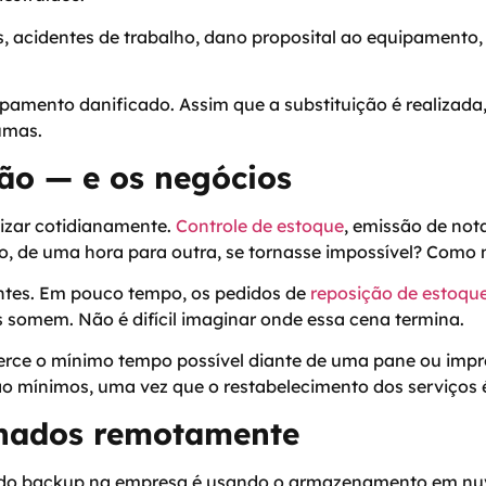
 acidentes de trabalho, dano proposital ao equipamento, p
ipamento danificado. Assim que a substituição é realizad
umas.
ção — e os negócios
lizar cotidianamente.
Controle de estoque
, emissão de no
so, de uma hora para outra, se tornasse impossível? Como
entes. Em pouco tempo, os pedidos de
reposição de estoqu
 somem. Não é difícil imaginar onde essa cena termina.
rce o mínimo tempo possível diante de uma pane ou impre
o mínimos, uma vez que o restabelecimento dos serviços é 
enados remotamente
os do backup na empresa é usando o armazenamento em nu