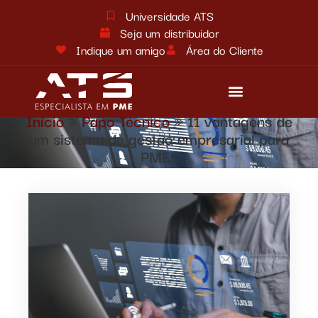
Universidade ATS
Seja um distribuidor
Indique um amigo
Área do Cliente
Início
»
Papo Técnico
»
11 vantagens de
Reforma tributária
Fale conosco
um sistema de gestão empresarial para
PMEs