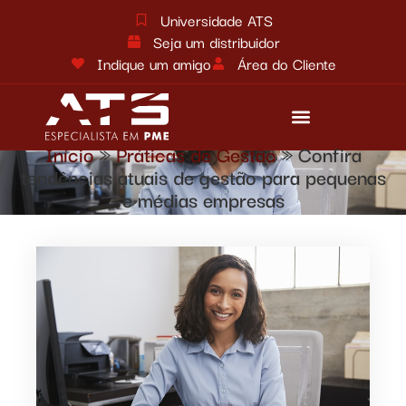
Universidade ATS
Seja um distribuidor
Indique um amigo
Área do Cliente
Início
»
Práticas de Gestão
»
Confira
Reforma tributária
Fale conosco
tendências atuais de gestão para pequenas
e médias empresas