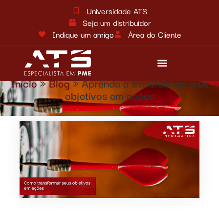
Universidade ATS
Seja um distribuidor
Indique um amigo
Área do Cliente
Início
»
Blog
»
Aprenda a transformar seus
Reforma tributária
Fale conosco
objetivos em ações